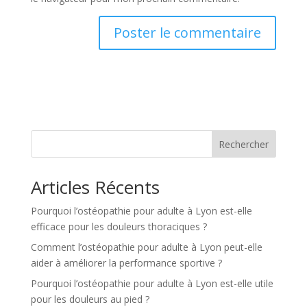
A
l
t
e
r
n
Rechercher
a
t
Articles Récents
i
v
Pourquoi l’ostéopathie pour adulte à Lyon est-elle
e
efficace pour les douleurs thoraciques ?
:
Comment l’ostéopathie pour adulte à Lyon peut-elle
aider à améliorer la performance sportive ?
Pourquoi l’ostéopathie pour adulte à Lyon est-elle utile
pour les douleurs au pied ?