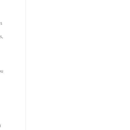
es
s
s,
ou
,
i