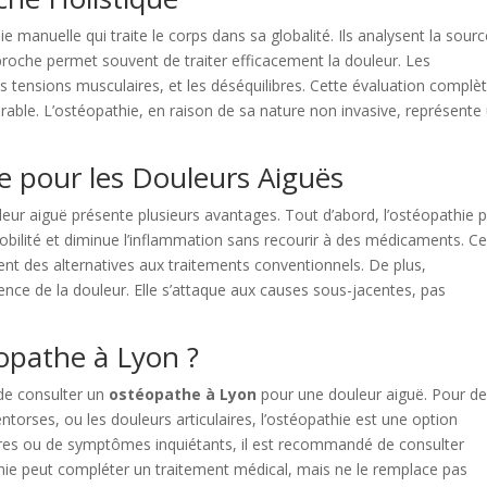
e manuelle qui traite le corps dans sa globalité. Ils analysent la sour
proche permet souvent de traiter efficacement la douleur. Les
 tensions musculaires, et les déséquilibres. Cette évaluation complè
rable. L’ostéopathie, en raison de sa nature non invasive, représente
e pour les Douleurs Aiguës
eur aiguë présente plusieurs avantages. Tout d’abord, l’ostéopathie 
mobilité et diminue l’inflammation sans recourir à des médicaments. Ce
hent des alternatives aux traitements conventionnels. De plus,
rence de la douleur. Elle s’attaque aux causes sous-jacentes, pas
opathe à Lyon ?
 de consulter un
ostéopathe à Lyon
pour une douleur aiguë. Pour d
ntorses, ou les douleurs articulaires, l’ostéopathie est une option
res ou de symptômes inquiétants, il est recommandé de consulter
thie peut compléter un traitement médical, mais ne le remplace pas